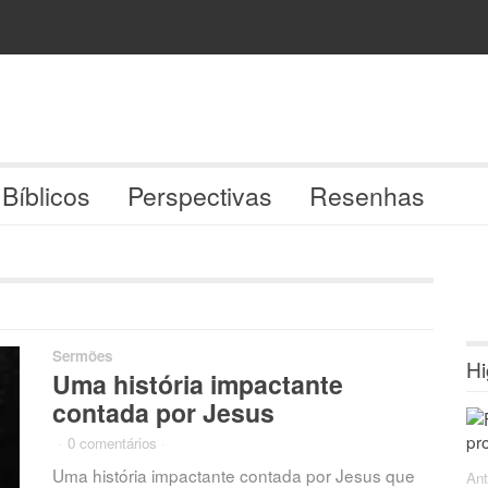
 Bíblicos
Perspectivas
Resenhas
Sermões
Hi
Uma história impactante
contada por Jesus
·
0 comentários
·
Uma história impactante contada por Jesus que
Antonio C. Barro
·
Sermões
·
·
Ant