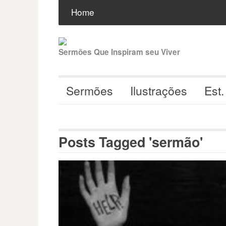
Pular
Buscar
por:
Home
para
o
conteúdo
Sermões Que Inspiram seu Viver
Sermões
Ilustrações
Est.
Posts Tagged 'sermão'