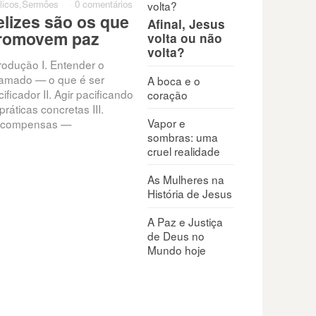
licos
,
Sermões
·
·
0 comentários
Bíblicos
,
Sermões
·
·
0 comentários
0 come
elizes são os que
Quando penso que
Qua
Afinal, Jesus
romovem paz
minha vida não tem
par
volta ou não
volta?
valor
trodução I. Entender o
Exis
amado — o que é ser
que c
A boca e o
Todos enfrentam conflitos,
ificador II. Agir pacificando
que t
coração
pressões e feridas internas
práticas concretas III.
nunc
que minam a autoestima:
Vapor e
compensas —
rejeição, fracasso, críticas,
sombras: uma
frustrações. “O seu nome está
cruel realidade
escrito
As Mulheres na
História de Jesus
A Paz e Justiça
de Deus no
Mundo hoje