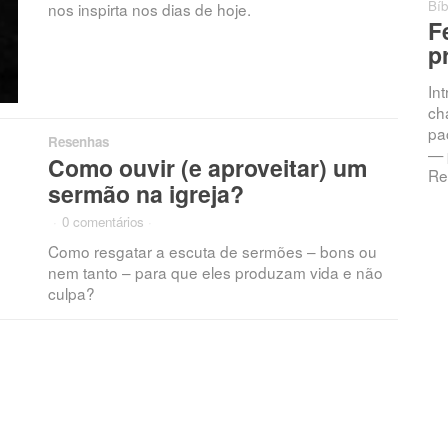
0 comentários
Bíb
nos inspirta nos dias de hoje.
Chamados à
F
Intimidade: A
p
Promessa da
In
Resposta
ch
pac
Jeremias 33:3 — “Clama a
Resenhas
— 
mim, e responder-te-ei, e
Como ouvir (e aproveitar) um
Re
anunciar-te-ei coisas grandes
sermão na igreja?
e ocultas que não sabes.”
·
0 comentários
·
Introdução Vivemos numa
Como resgatar a escuta de sermões – bons ou
nem tanto – para que eles produzam vida e não
culpa?