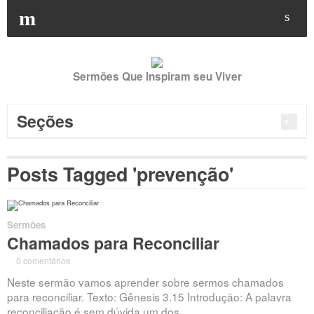
Buscar
por:
m
s
Sermões Que Inspiram seu Viver
Seções
Posts Tagged 'prevenção'
Sermões
Chamados para Reconciliar
·
0 comentários
·
Neste sermão vamos aprender sobre sermos chamados
para reconciliar. Texto: Gênesis 3.15 Introdução: A palavra
reconciliação é sem dúvida um dos