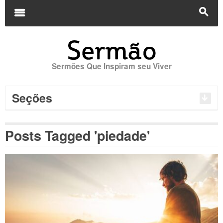
Buscar
por:
m
s
Sermões Que Inspiram seu Viver
Seções
Posts Tagged 'piedade'