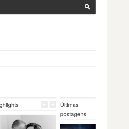
s
ghlights
Últimas
<
>
postagens