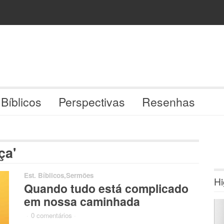
 Bíblicos
Perspectivas
Resenhas
ça'
Est. Bíblicos
,
Sermões
Hi
Quando tudo está complicado
em nossa caminhada
·
0 comentários
·