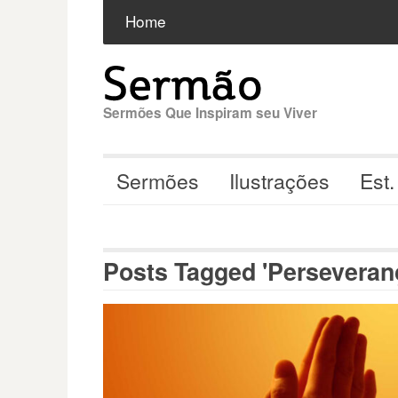
Pular
Buscar
por:
Home
para
o
conteúdo
Sermões Que Inspiram seu Viver
Sermões
Ilustrações
Est.
Posts Tagged 'Perseveran