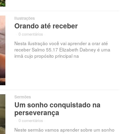
Ilustrações
Orando até receber
·
0 comentários
·
Nesta ilustração você vai aprender a orar até
receber Salmo 55.17 Elizabeth Dabney é uma
irmã cujo propósito principal na
Sermões
Um sonho conquistado na
perseverança
·
0 comentários
·
Neste sermão vamos aprender sobre um sonho