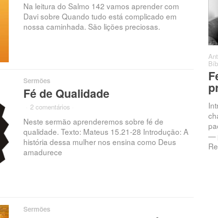
Na leitura do Salmo 142 vamos aprender com
Davi sobre Quando tudo está complicado em
nossa caminhada. São lições preciosas.
Antonio C. Barro
·
Sermões
·
·
Ant
0 comentários
Bíb
Chamados à
F
Sermões
Intimidade: A
p
Fé de Qualidade
Promessa da
In
·
2 comentários
·
Resposta
ch
Neste sermão aprenderemos sobre fé de
pac
Jeremias 33:3 — “Clama a
qualidade. Texto: Mateus 15.21-28 Introdução: A
— 
mim, e responder-te-ei, e
história dessa mulher nos ensina como Deus
Re
anunciar-te-ei coisas grandes
amadurece
e ocultas que não sabes.”
Introdução Vivemos numa
Sermões