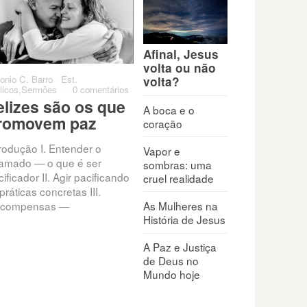
Afinal, Jesus
volta ou não
onio C. Barro
·
Est.
Antonio C. Barro
·
Est.
Antoni
volta?
licos
,
Sermões
·
·
0 comentários
Bíblicos
,
Sermões
·
·
0 comentários
0 come
elizes são os que
Quando penso que
Qua
A boca e o
romovem paz
minha vida não tem
par
coração
valor
trodução I. Entender o
Exis
Vapor e
amado — o que é ser
que c
sombras: uma
Todos enfrentam conflitos,
ificador II. Agir pacificando
que t
cruel realidade
pressões e feridas internas
práticas concretas III.
nunc
que minam a autoestima:
As Mulheres na
compensas —
rejeição, fracasso, críticas,
História de Jesus
frustrações. “O seu nome está
escrito
A Paz e Justiça
de Deus no
Mundo hoje