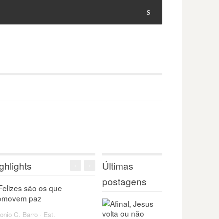
s
ghlights
Últimas
<
>
postagens
onio C. Barro
·
Est.