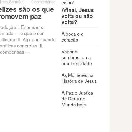
licos
,
Sermões
·
·
0 comentários
elizes são os que
Afinal, Jesus
romovem paz
volta ou não
volta?
trodução I. Entender o
amado — o que é ser
A boca e o
ificador II. Agir pacificando
coração
práticas concretas III.
Vapor e
compensas —
sombras: uma
cruel realidade
As Mulheres na
História de Jesus
A Paz e Justiça
de Deus no
Mundo hoje