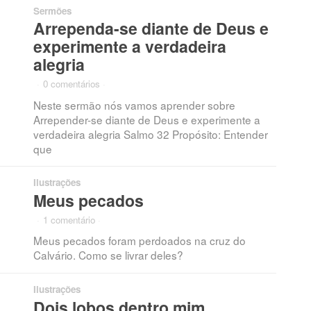
Sermões
Arrependa-se diante de Deus e
experimente a verdadeira
alegria
·
0 comentários
·
Neste sermão nós vamos aprender sobre
Arrepender-se diante de Deus e experimente a
verdadeira alegria Salmo 32 Propósito: Entender
que
Ilustrações
Meus pecados
·
1 comentário
·
Meus pecados foram perdoados na cruz do
Calvário. Como se livrar deles?
Ilustrações
Dois lobos dentro mim