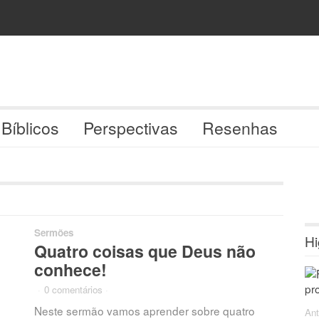
 Bíblicos
Perspectivas
Resenhas
Sermões
Hi
Quatro coisas que Deus não
conhece!
·
0 comentários
·
Neste sermão vamos aprender sobre quatro
Ant