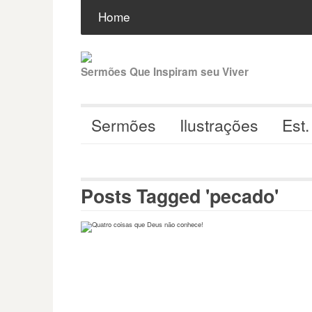
Pular
Buscar
por:
Home
para
o
conteúdo
Sermões Que Inspiram seu Viver
Sermões
Ilustrações
Est.
Posts Tagged 'pecado'