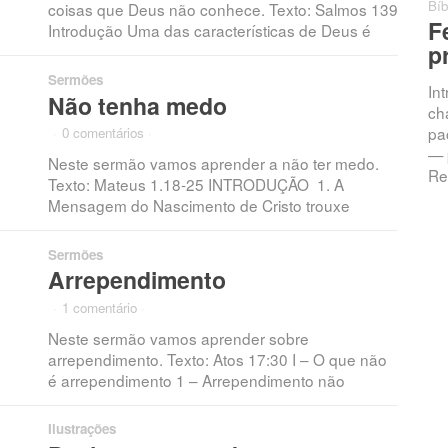
Bíb
coisas que Deus não conhece. Texto: Salmos 139
F
Introdução Uma das características de Deus é
p
Sermões
In
Não tenha medo
ch
pac
·
0 comentários
·
— 
Neste sermão vamos aprender a não ter medo.
Re
Texto: Mateus 1.18-25 INTRODUÇÃO 1. A
Mensagem do Nascimento de Cristo trouxe
Sermões
Arrependimento
·
1 comentário
·
Neste sermão vamos aprender sobre
arrependimento. Texto: Atos 17:30 I – O que não
é arrependimento 1 – Arrependimento não
Ilustrações