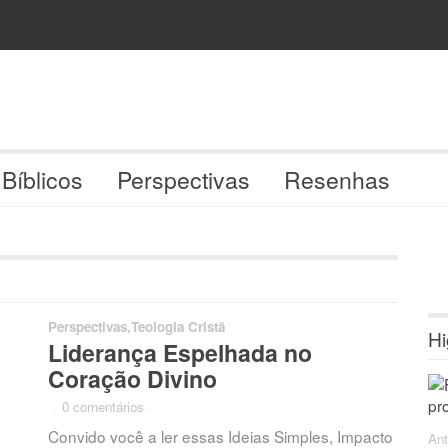
 Bíblicos
Perspectivas
Resenhas
Perspectivas
,
Teologia Cristã
Hi
Liderança Espelhada no
Coração Divino
·
0 comentários
·
Convido você a ler essas Ideias Simples, Impacto
Ant