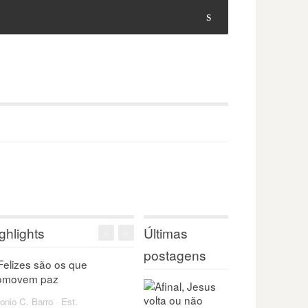
s
ghlights
Últimas
<
>
postagens
onio C. Barro
·
Est.