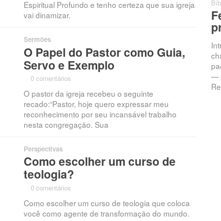
Bíb
Espiritual Profundo e tenho certeza que sua igreja
F
vai dinamizar.
p
Sermões
In
O Papel do Pastor como Guia,
ch
Servo e Exemplo
pac
— 
·
0 comentários
·
Re
O pastor da igreja recebeu o seguinte
recado:“Pastor, hoje quero expressar meu
reconhecimento por seu incansável trabalho
nesta congregação. Sua
Perspectivas
Como escolher um curso de
teologia?
·
0 comentários
·
Como escolher um curso de teologia que coloca
você como agente de transformação do mundo.