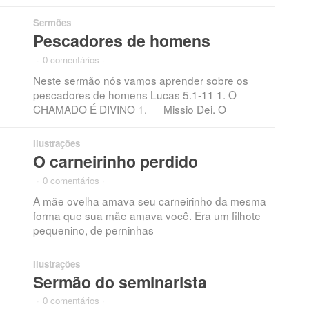
Sermões
Pescadores de homens
·
0 comentários
·
Neste sermão nós vamos aprender sobre os
pescadores de homens Lucas 5.1-11 1. O
CHAMADO É DIVINO 1. Missio Dei. O
Ilustrações
O carneirinho perdido
·
0 comentários
·
A mãe ovelha amava seu carneirinho da mesma
forma que sua mãe amava você. Era um filhote
pequenino, de perninhas
Ilustrações
Sermão do seminarista
·
0 comentários
·