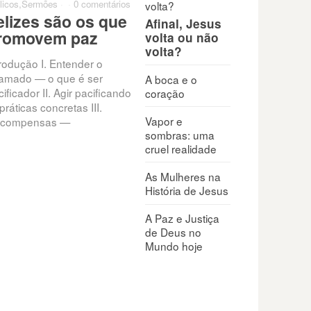
licos
,
Sermões
·
·
0 comentários
elizes são os que
Afinal, Jesus
romovem paz
volta ou não
volta?
trodução I. Entender o
amado — o que é ser
A boca e o
ificador II. Agir pacificando
coração
práticas concretas III.
Vapor e
compensas —
sombras: uma
cruel realidade
As Mulheres na
História de Jesus
A Paz e Justiça
de Deus no
Mundo hoje