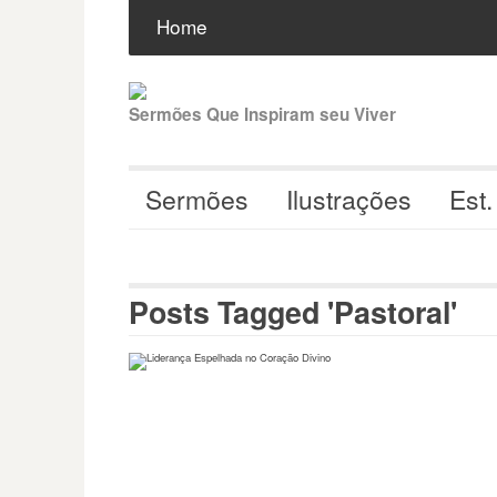
Pular
Buscar
por:
Home
para
o
conteúdo
Sermões Que Inspiram seu Viver
Sermões
Ilustrações
Est.
Posts Tagged 'Pastoral'