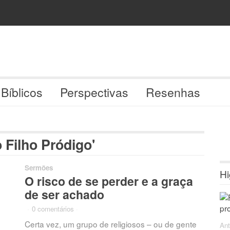
 Bíblicos
Perspectivas
Resenhas
 Filho Pródigo'
Sermões
Hi
O risco de se perder e a graça
de ser achado
·
0 comentários
·
Certa vez, um grupo de religiosos – ou de gente
Ant