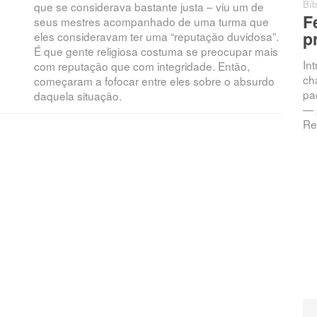
Bíb
que se considerava bastante justa – viu um de
F
seus mestres acompanhado de uma turma que
p
eles consideravam ter uma “reputação duvidosa”.
É que gente religiosa costuma se preocupar mais
In
com reputação que com integridade. Então,
ch
começaram a fofocar entre eles sobre o absurdo
pac
daquela situação.
— 
Re