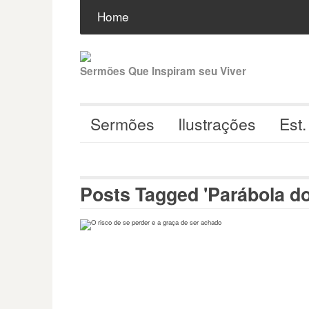
Pular
Buscar
por:
Home
para
o
conteúdo
Sermões Que Inspiram seu Viver
Sermões
Ilustrações
Est.
Posts Tagged 'Parábola do