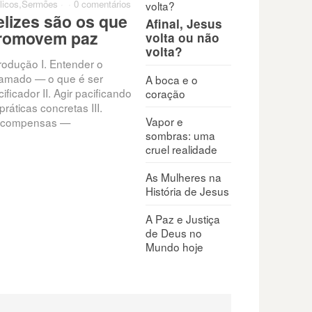
licos
,
Sermões
·
·
0 comentários
elizes são os que
Afinal, Jesus
romovem paz
volta ou não
volta?
trodução I. Entender o
amado — o que é ser
A boca e o
ificador II. Agir pacificando
coração
práticas concretas III.
Vapor e
compensas —
sombras: uma
cruel realidade
As Mulheres na
História de Jesus
A Paz e Justiça
de Deus no
Mundo hoje