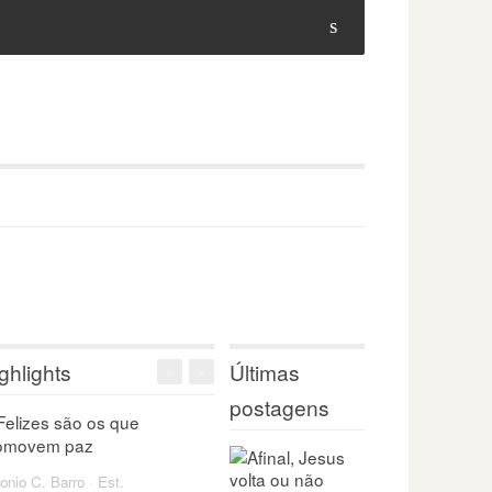
s
ghlights
Últimas
<
>
postagens
onio C. Barro
·
Est.