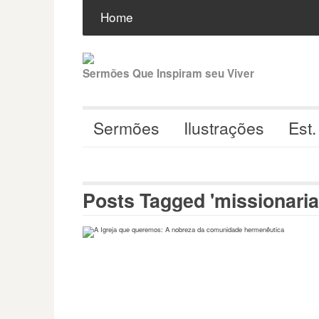
Pular
Buscar
por:
Home
para
o
conteúdo
Sermões Que Inspiram seu Viver
Sermões
Ilustrações
Est.
Posts Tagged 'missionaria