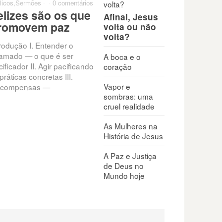
licos
,
Sermões
·
·
0 comentários
elizes são os que
Afinal, Jesus
romovem paz
volta ou não
volta?
trodução I. Entender o
amado — o que é ser
A boca e o
ificador II. Agir pacificando
coração
práticas concretas III.
Vapor e
compensas —
sombras: uma
cruel realidade
As Mulheres na
História de Jesus
A Paz e Justiça
de Deus no
Mundo hoje