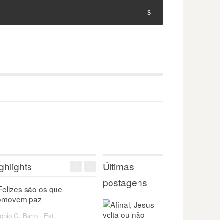
s
ghlights
Últimas
<
>
postagens
onio C. Barro
·
Est.