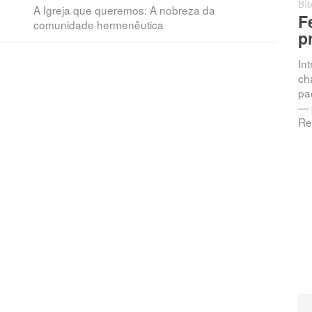
Bíb
A Igreja que queremos: A nobreza da
F
comunidade hermenêutica
p
In
ch
pac
— 
Re