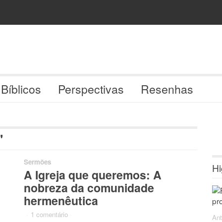
 Bíblicos
Perspectivas
Resenhas
'
Sermões
Hi
A Igreja que queremos: A
nobreza da comunidade
hermenêutica
·
1 comentário
·
Ant