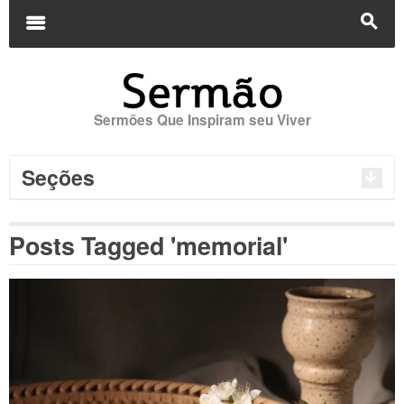
Buscar
por:
m
s
Sermões Que Inspiram seu Viver
Seções
Posts Tagged 'memorial'