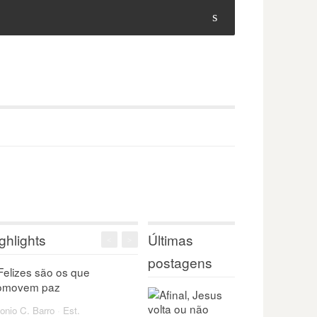
s
ghlights
Últimas
<
>
postagens
onio C. Barro
·
Est.