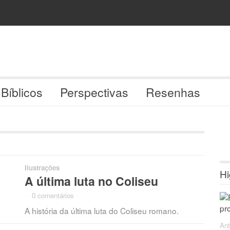
 Bíblicos
Perspectivas
Resenhas
Ilustrações
Hi
A última luta no Coliseu
·
0 comentários
·
A história da última luta do Coliseu romano.
Ant