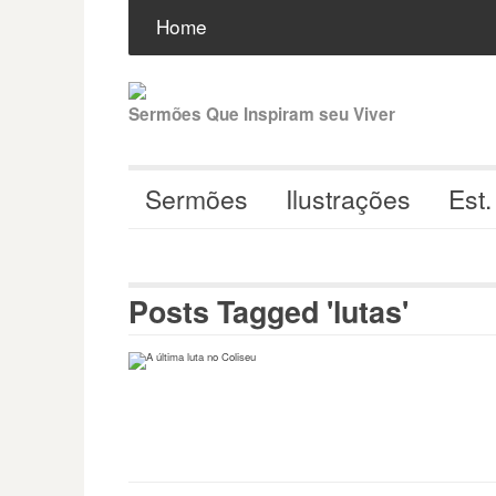
Pular
Buscar
por:
Home
para
o
conteúdo
Sermões Que Inspiram seu Viver
Sermões
Ilustrações
Est.
Posts Tagged 'lutas'