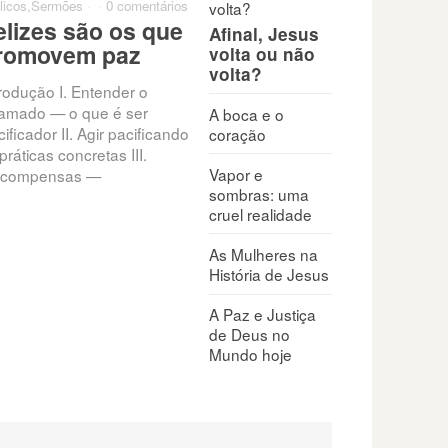
licos
,
Sermões
·
·
0 comentários
elizes são os que
Afinal, Jesus
romovem paz
volta ou não
volta?
trodução I. Entender o
amado — o que é ser
A boca e o
ificador II. Agir pacificando
coração
práticas concretas III.
Vapor e
compensas —
sombras: uma
cruel realidade
As Mulheres na
História de Jesus
A Paz e Justiça
de Deus no
Mundo hoje