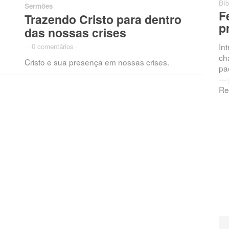
Bíb
Sermões
F
Trazendo Cristo para dentro
p
das nossas crises
In
·
0 comentários
·
ch
Cristo e sua presença em nossas crises.
pac
— 
Re