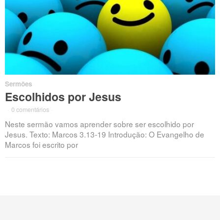
Sermões
Escolhidos por Jesus
·
0 comentários
·
Neste sermão vamos aprender sobre ser escolhido por
Jesus. Texto: Marcos 3.13-19 Introdução: O Evangelho de
Marcos foi escrito por