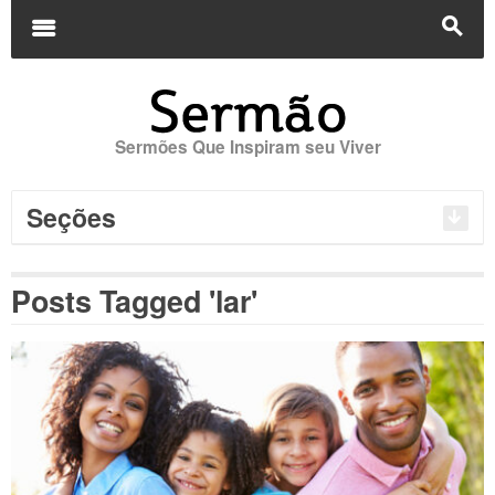
Buscar
por:
m
s
Sermões Que Inspiram seu Viver
Seções
Posts Tagged 'lar'