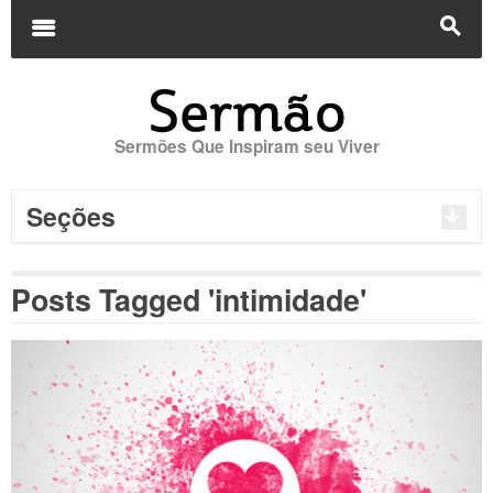
Buscar
por:
m
s
Sermões Que Inspiram seu Viver
Seções
Posts Tagged 'intimidade'