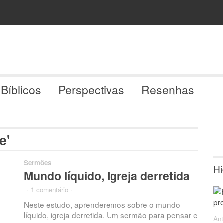
 Bíblicos
Perspectivas
Resenhas
e'
Sermões
Hi
Mundo líquido, Igreja derretida
·
1 comentário
·
Neste estudo, aprenderemos sobre o mundo
líquido, igreja derretida. Um sermão para pensar e
Ant