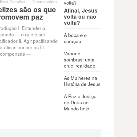
licos
,
Sermões
·
·
0 comentários
elizes são os que
Afinal, Jesus
romovem paz
volta ou não
volta?
trodução I. Entender o
amado — o que é ser
A boca e o
ificador II. Agir pacificando
coração
práticas concretas III.
Vapor e
compensas —
sombras: uma
cruel realidade
As Mulheres na
História de Jesus
A Paz e Justiça
de Deus no
Mundo hoje