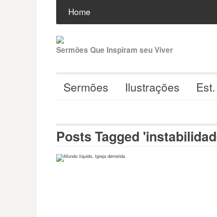
Pular
Buscar
por:
Home
para
o
conteúdo
Sermões Que Inspiram seu Viver
Sermões
Ilustrações
Est.
Posts Tagged 'instabilidad