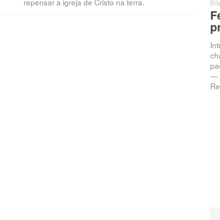
repensar a igreja de Cristo na terra.
Bíb
F
p
In
ch
pac
— 
Re