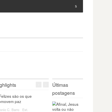
s
ghlights
Últimas
<
>
postagens
onio C. Barro
·
Est.