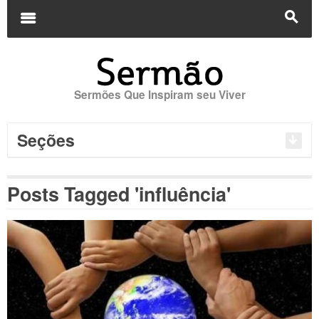
Buscar
por:
m
s
Sermões Que Inspiram seu Viver
Seções
Posts Tagged 'influência'