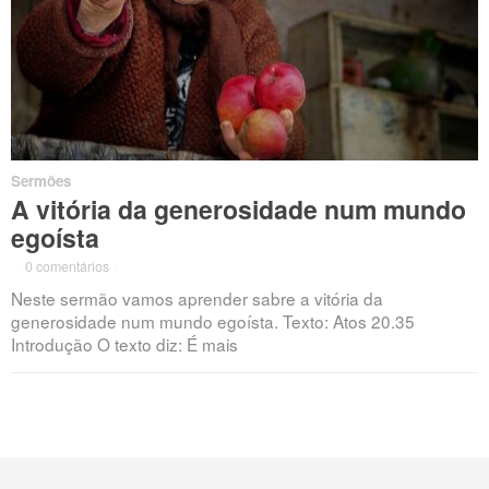
Sermões
A vitória da generosidade num mundo
egoísta
·
0 comentários
·
Neste sermão vamos aprender sabre a vitória da
generosidade num mundo egoísta. Texto: Atos 20.35
Introdução O texto diz: É mais