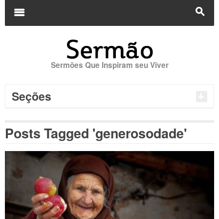
Buscar
por:
m
s
Sermões Que Inspiram seu Viver
Seções
Posts Tagged 'generosodade'