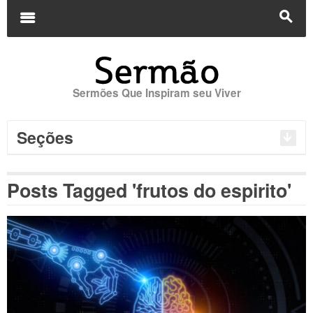
Buscar
por:
m
s
Sermões Que Inspiram seu Viver
Seções
Posts Tagged 'frutos do espirito'