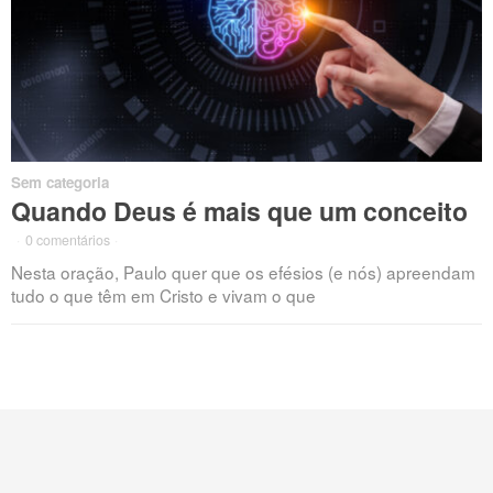
Sem categoria
Quando Deus é mais que um conceito
·
0 comentários
·
Nesta oração, Paulo quer que os efésios (e nós) apreendam
tudo o que têm em Cristo e vivam o que