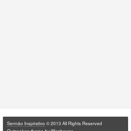
Sermão Inspirativo
© 2013 All Rights Reserved
Outspoken
theme
Wpshower
by