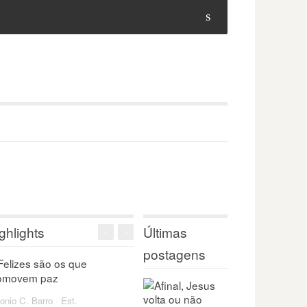
s
ghlights
Últimas
<
>
postagens
onio C. Barro
·
Est.