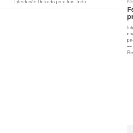
Introdução Deixado para trás Todo
Bíb
F
p
In
ch
pac
— 
Re