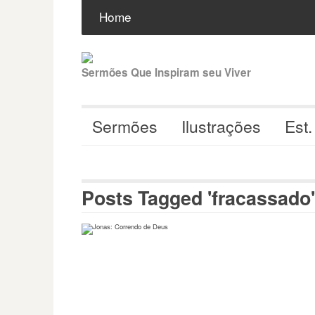
Pular
Buscar
por:
Home
para
o
conteúdo
Sermões Que Inspiram seu Viver
Sermões
Ilustrações
Est.
Posts Tagged 'fracassado'