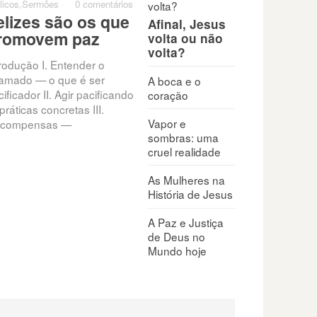
licos
,
Sermões
·
·
0 comentários
elizes são os que
Afinal, Jesus
romovem paz
volta ou não
volta?
trodução I. Entender o
amado — o que é ser
A boca e o
ificador II. Agir pacificando
coração
práticas concretas III.
Vapor e
compensas —
sombras: uma
cruel realidade
As Mulheres na
História de Jesus
A Paz e Justiça
de Deus no
Mundo hoje