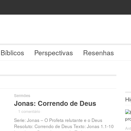
 Bíblicos
Perspectivas
Resenhas
Sermões
Hi
Jonas: Correndo de Deus
·
1 comentário
·
Serie: Jonas – O Profeta relutante e o Deus
Resoluto: Correndo de Deus Texto: Jonas 1.1-10
Ant