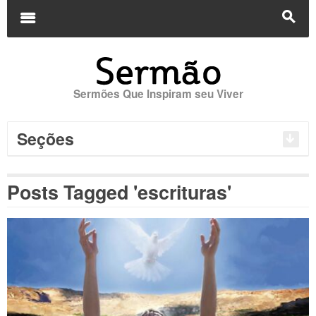
Buscar
por:
m
s
Sermões Que Inspiram seu Viver
Seções
Posts Tagged 'escrituras'