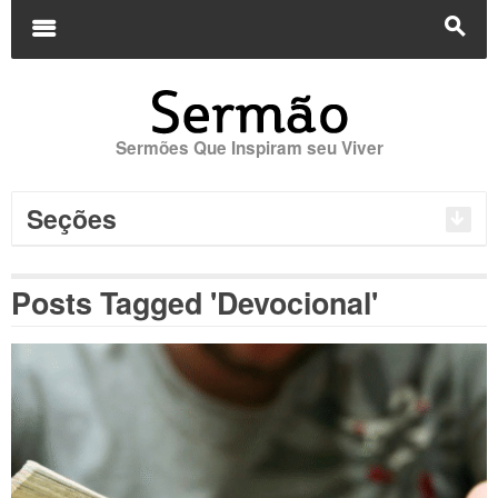
Buscar
por:
m
s
Sermões Que Inspiram seu Viver
Seções
Posts Tagged 'Devocional'