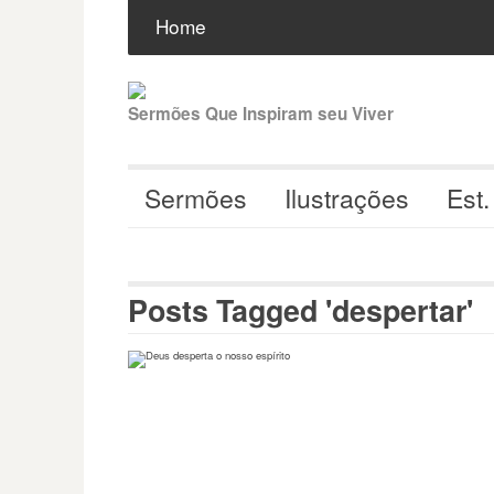
Pular
Buscar
por:
Home
para
o
conteúdo
Sermões Que Inspiram seu Viver
Sermões
Ilustrações
Est.
Posts Tagged 'despertar'