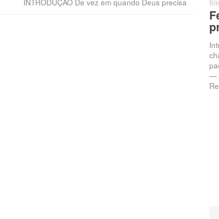
INTRODUÇÃO De vez em quando Deus precisa
Bíb
F
p
In
ch
pac
— 
Re