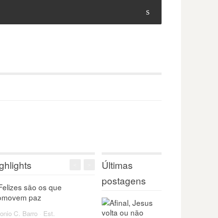
s
ghlights
Últimas
<
>
postagens
onio C. Barro
·
Est.