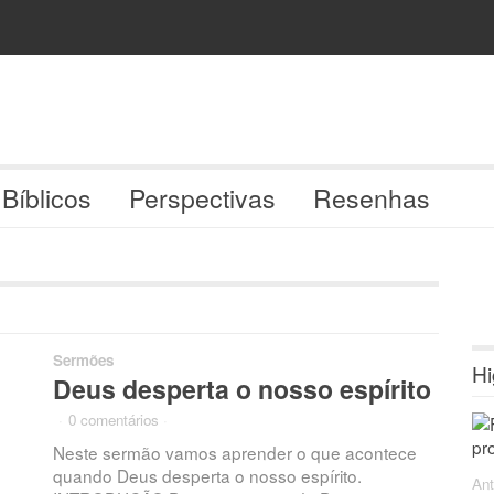
 Bíblicos
Perspectivas
Resenhas
Sermões
Hi
Deus desperta o nosso espírito
·
0 comentários
·
Neste sermão vamos aprender o que acontece
quando Deus desperta o nosso espírito.
Ant