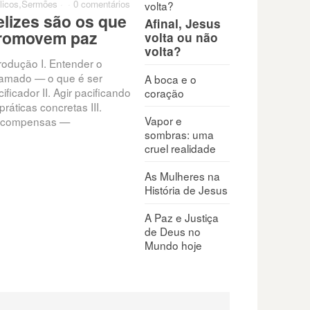
licos
,
Sermões
·
·
0 comentários
elizes são os que
Afinal, Jesus
romovem paz
volta ou não
volta?
trodução I. Entender o
amado — o que é ser
A boca e o
ificador II. Agir pacificando
coração
práticas concretas III.
Vapor e
compensas —
sombras: uma
cruel realidade
As Mulheres na
História de Jesus
A Paz e Justiça
de Deus no
Mundo hoje