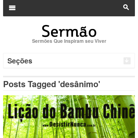
Buscar
por:
m
s
Sermões Que Inspiram seu Viver
Seções
Posts Tagged 'desânimo'