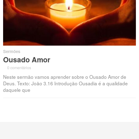
Sermões
Ousado Amor
·
0 comentários
·
Neste sermão vamos aprender sobre o Ousado Amor de
Deus. Texto: João 3.16 Introdução Ousadia é a qualidade
daquele que