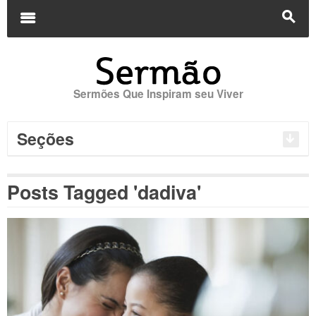
Buscar
por:
m
s
Sermões Que Inspiram seu Viver
Seções
Posts Tagged 'dadiva'