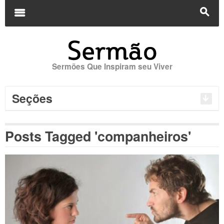
Buscar
por:
m
s
Sermões Que Inspiram seu Viver
Seções
Posts Tagged 'companheiros'