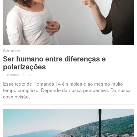
Sermões
Ser humano entre diferenças e
polarizações
·
0 comentários
·
Esse texto de Romanos 14 é simples e ao mesmo muito
tempo complexo. Depende da nossa perspectiva. Da nossa
cosmovisão.