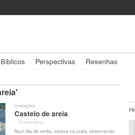
 Bíblicos
Perspectivas
Resenhas
reia'
Ilustrações
Hi
Castelo de areia
·
0 comentários
·
Num dia de verão, estava na praia, observando