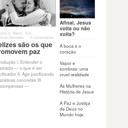
Afinal, Jesus
volta ou não
onio C. Barro
·
Est.
Antonio C. Barro
·
Est.
Antoni
volta?
licos
,
Sermões
·
·
0 comentários
Bíblicos
,
Sermões
·
·
0 comentários
0 come
elizes são os que
Quando penso que
Qua
A boca e o
romovem paz
minha vida não tem
par
coração
valor
trodução I. Entender o
Exis
Vapor e
amado — o que é ser
que c
sombras: uma
Todos enfrentam conflitos,
ificador II. Agir pacificando
que t
cruel realidade
pressões e feridas internas
práticas concretas III.
nunc
que minam a autoestima:
As Mulheres na
compensas —
rejeição, fracasso, críticas,
História de Jesus
frustrações. “O seu nome está
escrito
A Paz e Justiça
de Deus no
Mundo hoje