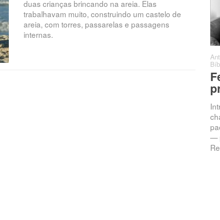
duas crianças brincando na areia. Elas
trabalhavam muito, construindo um castelo de
areia, com torres, passarelas e passagens
internas.
Antonio C. Barro
·
Sermões
·
·
Ant
0 comentários
Bíb
Chamados à
F
Intimidade: A
p
Promessa da
In
Resposta
ch
pac
Jeremias 33:3 — “Clama a
— 
mim, e responder-te-ei, e
Re
anunciar-te-ei coisas grandes
e ocultas que não sabes.”
Introdução Vivemos numa