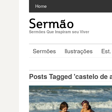
Pular
Buscar
por:
Home
para
o
conteúdo
Sermões Que Inspiram seu Viver
Sermões
Ilustrações
Est.
Posts Tagged 'castelo de a