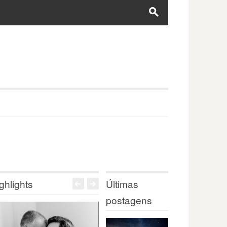
s
ghlights
Últimas
<
>
postagens