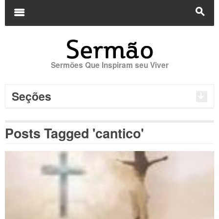
Buscar
por:
m
s
Sermões Que Inspiram seu Viver
Seções
Posts Tagged 'cantico'