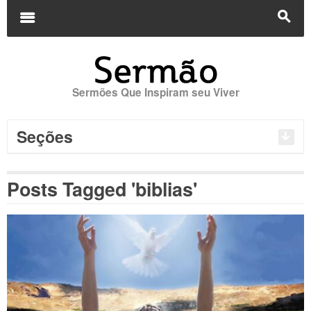
Buscar
por:
m
s
Sermões Que Inspiram seu Viver
Seções
Posts Tagged 'biblias'