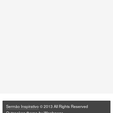
Sermão Inspirativo
© 2013 All Rights Reserved
Outspoken
theme
Wpshower
by