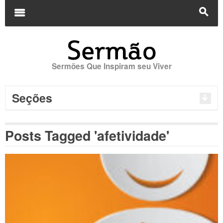
Buscar
por:
m
s
Sermões Que Inspiram seu Viver
Seções
Posts Tagged 'afetividade'