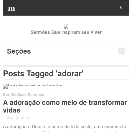
Buscar
por:
m
s
Sermões Que Inspiram seu Viver
Seções
Posts Tagged 'adorar'
Est. Bíblicos
,
Sermões
A adoração como meio de transformar
vidas
·
0 comentários
·
A adoração a Deus é o cerne da vida cristã, uma expressão