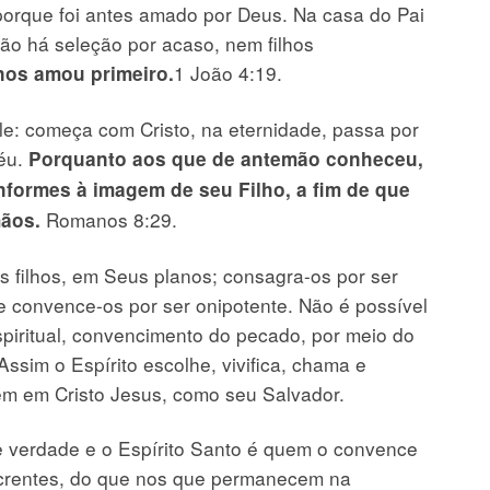
porque foi antes amado por Deus. Na casa do Pai
Não há seleção por acaso, nem filhos
1 João 4:19.
nos amou primeiro.
le: começa com Cristo, na eternidade, passa por
céu.
Porquanto aos que de antemão conheceu,
formes à imagem de seu Filho, a fim de que
Romanos 8:29.
mãos.
 filhos, em Seus planos; consagra-os por ser
e convence-os por ser onipotente. Não é possível
piritual, convencimento do pecado, por meio do
Assim o Espírito escolhe, vivifica, chama e
em em Cristo Jesus, como seu Salvador.
 e verdade e o Espírito Santo é quem o convence
 crentes, do que nos que permanecem na