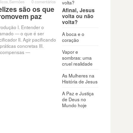
licos
,
Sermões
·
·
0 comentários
elizes são os que
Afinal, Jesus
romovem paz
volta ou não
volta?
trodução I. Entender o
amado — o que é ser
A boca e o
ificador II. Agir pacificando
coração
práticas concretas III.
Vapor e
compensas —
sombras: uma
cruel realidade
As Mulheres na
História de Jesus
A Paz e Justiça
de Deus no
Mundo hoje