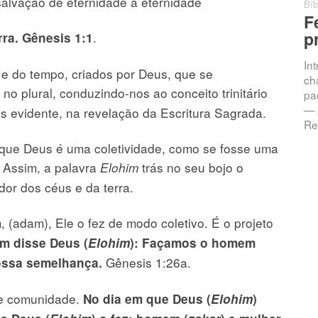
salvação de eternidade a eternidade
Bíb
F
p
.
rra. Gênesis 1:1
In
 e do tempo, criados por Deus, que se
ch
no plural, conduzindo-nos ao conceito trinitário
pac
— 
s evidente, na revelação da Escritura Sagrada.
Re
r que Deus é uma coletividade, como se fosse uma
 Assim, a palavra
trás no seu bojo o
Elohim
ador dos céus e da terra.
 (adam), Ele o fez de modo coletivo. É o projeto
m disse Deus (
Elohim
): Façamos o homem
Gênesis 1:26a.
ossa semelhança.
de comunidade.
No dia em que Deus (
Elohim
)