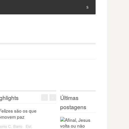
s
ghlights
Últimas
<
>
postagens
onio C. Barro
·
Est.