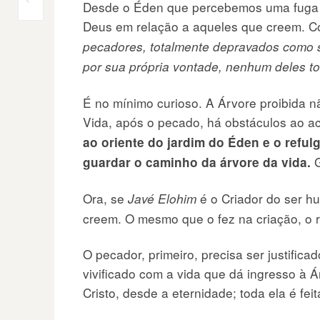
Navegação
<
Desde o Éden que percebemos uma fuga 
Deus em relação a aqueles que creem. 
do
pecadores, totalmente depravados como sã
por sua própria vontade, nenhum deles tom
Post
É no mínimo curioso. A Árvore proibida 
Vida, após o pecado, há obstáculos ao a
ao oriente do jardim do Éden e o reful
G
guardar o caminho da árvore da vida.
Ora, se
é o Criador do ser 
Javé Elohim
creem. O mesmo que o fez na criação, o 
O pecador, primeiro, precisa ser justificad
vivificado com a vida que dá ingresso à 
Cristo, desde a eternidade; toda ela é feit