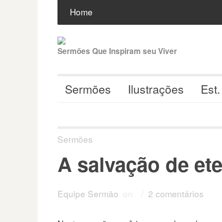
Pular
Buscar
por:
Home
para
o
conteúdo
Sermões Que Inspiram seu Viver
Sermões
Ilustrações
Est.
Sermões
A salvação de et
Equipe Sermão
on
/
2 comentários