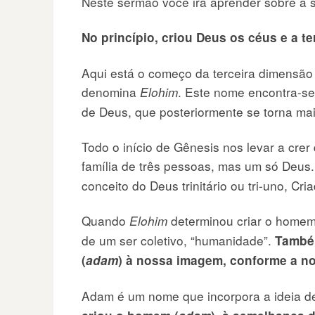
Neste sermão você ira aprender sobre a 
No princípio, criou Deus os céus e a te
Aqui está o começo da terceira dimensão
denomina
. Este nome encontra-se 
Elohim
de Deus, que posteriormente se torna mai
Todo o início de Gênesis nos levar a cre
família de três pessoas, mas um só Deus.
conceito do Deus trinitário ou tri-uno, Cri
Quando
determinou criar o homem,
Elohim
de um ser coletivo, “humanidade”.
També
(
adam
) à nossa imagem, conforme a n
Adam é um nome que incorpora a ideia 