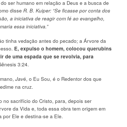
do ser humano em relação a Deus e a busca de
Como disse
R. B. Kuiper: “Se ficasse por conta dos
o, a iniciativa de reagir com fé ao evangelho,
aria essa iniciativa.”
não tinha vedação antes do pecado; a Árvore da
cesso.
E, expulso o homem, colocou querubins
gir de uma espada que se revolvia, para
ênesis 3:24.
humano,
é, o Eu Sou, é o Redentor dos que
Jav
redime na cruz.
o no sacrifício do Cristo, para, depois ser
Árvore da Vida e, toda essa obra tem origem em
a por Ele e destina-se a Ele.