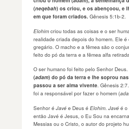
criou o homem (
adam
), à semelhança 
(
neqebah
) os criou, e os abençoou, e
Gênesis 5:1b-2.
em que foram criados.
criou todas as coisas e o ser huma
Elohim
realidade criada depois do homem. Ele é 
gregário. O macho e a fêmea são o conju
feito do pó da terra e a fêmea alfa retira
O ser humano foi feito pelo Senhor Deus
(
adam
) do pó da terra e lhe soprou na
. Gênesis 2:7
passou a ser alma vivente
foi a responsável por fazer o homem (
ad
Senhor é
e Deus é
.
é o 
Javé
Elohim
Javé
então Javé é Jesus, o Eu Sou na encarnaç
Messias ou o Cristo, o autor do projeto 