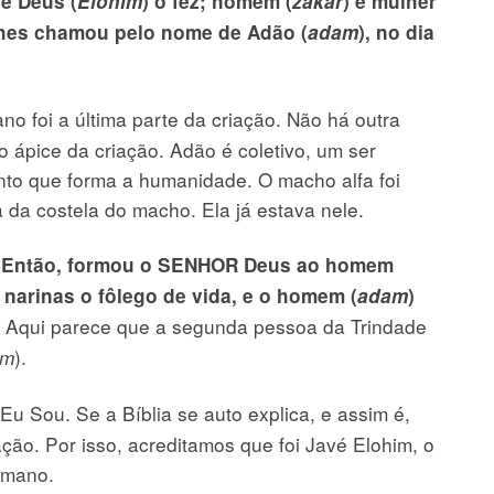
de Deus (
Elohim
) o fez; homem (
zakar
) e mulher
 lhes chamou pelo nome de Adão (
adam
), no dia
no foi a última parte da criação. Não há outra
o ápice da criação. Adão é coletivo, um ser
nto que forma a humanidade. O macho alfa foi
da da costela do macho. Ela já estava nele.
.
Então, formou o SENHOR Deus ao homem
s narinas o fôlego de vida, e o homem (
adam
)
. Aqui parece que a segunda pessoa da Trindade
).
am
Eu Sou. Se a Bíblia se auto explica, e assim é,
ão. Por isso, acreditamos que foi Javé Elohim, o
humano.