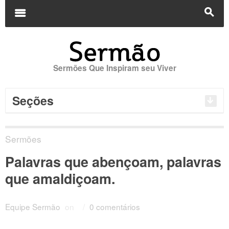
Buscar
por:
m
s
Sermões Que Inspiram seu Viver
Seções
Sermões
Palavras que abençoam, palavras
que amaldiçoam.
Equipe Sermão
on
/
0 comentários