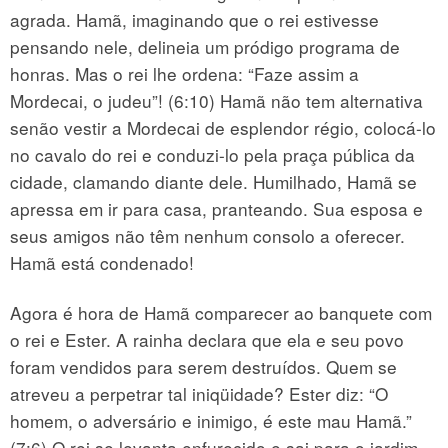
agrada. Hamã, imaginando que o rei estivesse
pensando nele, delineia um pródigo programa de
honras. Mas o rei lhe ordena: “Faze assim a
Mordecai, o judeu”! (6:10) Hamã não tem alternativa
senão vestir a Mordecai de esplendor régio, colocá-lo
no cavalo do rei e conduzi-lo pela praça pública da
cidade, clamando diante dele. Humilhado, Hamã se
apressa em ir para casa, pranteando. Sua esposa e
seus amigos não têm nenhum consolo a oferecer.
Hamã está condenado!
Agora é hora de Hamã comparecer ao banquete com
o rei e Ester. A rainha declara que ela e seu povo
foram vendidos para serem destruídos. Quem se
atreveu a perpetrar tal iniqüidade? Ester diz: “O
homem, o adversário e inimigo, é este mau Hamã.”
(7:6) O rei se levanta enfurecido e sai para o jardim.