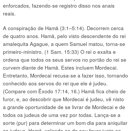
enforcados, fazendo-se registro disso nos anais
reais.
A conspiração de Hamã (3:1–5:14). Decorrem cerca
de quatro anos. Hamã, pelo visto descendente do rei
amalequita Agague, a quem Samuel matou, torna-se
primeiro-ministro. (1 Sam. 15:33) O rei o exalta e
ordena que todos os seus servos no portão do rei se
curvem diante de Hamã. Estes incluem Mordecai.
Entretanto, Mordecai recusa-se a fazer isso, tornando
conhecido aos servos do rei que ele é judeu.
(Compare com Êxodo 17:14, 16.) Hamã fica cheio de
furor, e, ao descobrir que Mordecai é judeu, vê nisto
a grande oportunidade de se livrar de Mordecai e de
todos os judeus de uma vez por todas. Lança-se a
sorte (pur) para determinar um bom dia para aniquilar
os judeus. Hamã, valendo-se do seu favor junto ao