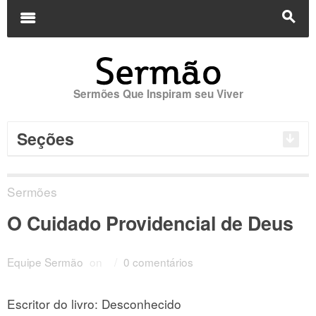
Buscar
por:
m
s
Sermões Que Inspiram seu Viver
Seções
Sermões
O Cuidado Providencial de Deus
Equipe Sermão
on
/
0 comentários
Escritor do livro: Desconhecido