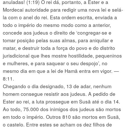
anuladas! (1:19) O rei dá, portanto, a Ester e a
Mordecai autoridade para redigir uma nova lei e selá-
la com o anel do rei. Esta ordem escrita, enviada a
todo o império do mesmo modo como a anterior,
concede aos judeus o direito de ‘congregar-se e
tomar posição pelas suas almas, para aniquilar e
matar, e destruir toda a força do povo e do distrito
jurisdicional que lhes mostre hostilidade, pequeninos
e mulheres, e para saquear o seu despojo’, no
mesmo dia em que a lei de Hamã entra em vigor. —
8:11.
Chegando o dia designado, 13 de adar, nenhum
homem consegue resistir aos judeus. A pedido de
Ester ao rei, a luta prossegue em Susã até o dia 14.
Ao todo, 75.000 dos inimigos dos judeus são mortos
em todo o império. Outros 810 são mortos em Susã,
o castelo. Entre estes se acham os dez filhos de