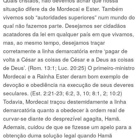
Quais cristãos, não devemos achar que nossa
situação difere da de Mordecai e Ester. Também
vivemos sob “autoridades superiores” num mundo do
qual não fazemos parte. Desejamos ser cidadãos
acatadores da lei em qualquer país em que vivamos,
mas, ao mesmo tempo, desejamos traçar
corretamente a linha demarcatória entre ‘pagar de
volta a César as coisas de César e a Deus as coisas
de Deus’. (Rom. 13:1; Luc. 20:25) O primeiro-ministro
Mordecai e a Rainha Ester deram bom exemplo de
devoção e obediência na execução de seus deveres
seculares. (Est. 2:21-23; 6:2, 3, 10; 8:1, 2; 10:2)
Todavia, Mordecai traçou destemidamente a linha
demarcatória quanto a obedecer à ordem real de
curvar-se diante do desprezível agagita, Hamã.
Ademais, cuidou de que se fizesse um apelo para a
obtenção duma solução legal quando Hamã