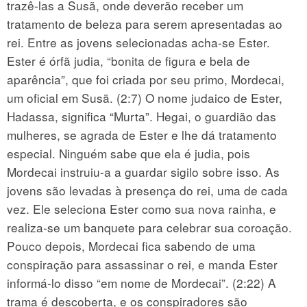
trazê-las a Susã, onde deverão receber um
tratamento de beleza para serem apresentadas ao
rei. Entre as jovens selecionadas acha-se Ester.
Ester é órfã judia, “bonita de figura e bela de
aparência”, que foi criada por seu primo, Mordecai,
um oficial em Susã. (2:7) O nome judaico de Ester,
Hadassa, significa “Murta”. Hegai, o guardião das
mulheres, se agrada de Ester e lhe dá tratamento
especial. Ninguém sabe que ela é judia, pois
Mordecai instruiu-a a guardar sigilo sobre isso. As
jovens são levadas à presença do rei, uma de cada
vez. Ele seleciona Ester como sua nova rainha, e
realiza-se um banquete para celebrar sua coroação.
Pouco depois, Mordecai fica sabendo de uma
conspiração para assassinar o rei, e manda Ester
informá-lo disso “em nome de Mordecai”. (2:22) A
trama é descoberta, e os conspiradores são