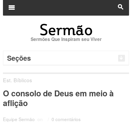
Buscar
por:
m
s
Sermões Que Inspiram seu Viver
Seções
Est. Bíblicos
O consolo de Deus em meio à
aflição
Equipe Sermão
on
/
0 comentários