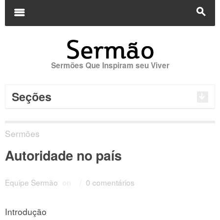
Buscar
por:
m
s
Sermões Que Inspiram seu Viver
Seções
Sermões
Autoridade no país
Equipe Sermão
on
/
0 comentários
Introdução